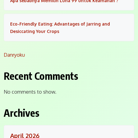
Apa sebabnya Memilih Luna 99 untuk Keamanan ?
Eco-Friendly Eating: Advantages of Jarring and
Desiccating Your Crops
Danryoku
Recent Comments
No comments to show.
Archives
April 2026