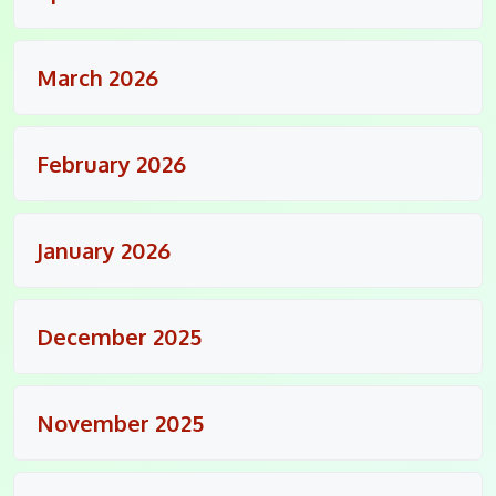
March 2026
February 2026
January 2026
December 2025
November 2025