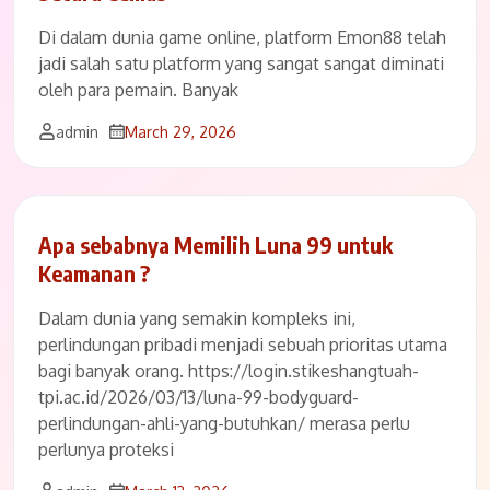
Di dalam dunia game online, platform Emon88 telah
jadi salah satu platform yang sangat sangat diminati
oleh para pemain. Banyak
admin
March 29, 2026
Apa sebabnya Memilih Luna 99 untuk
Keamanan ?
Dalam dunia yang semakin kompleks ini,
perlindungan pribadi menjadi sebuah prioritas utama
bagi banyak orang. https://login.stikeshangtuah-
tpi.ac.id/2026/03/13/luna-99-bodyguard-
perlindungan-ahli-yang-butuhkan/ merasa perlu
perlunya proteksi