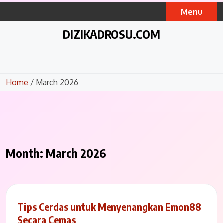
Skip
Menu
to
content
DIZIKADROSU.COM
Home
/ March 2026
Month:
March 2026
Tips Cerdas untuk Menyenangkan Emon88
Secara Cemas