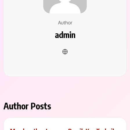
Author
admin
Author Posts