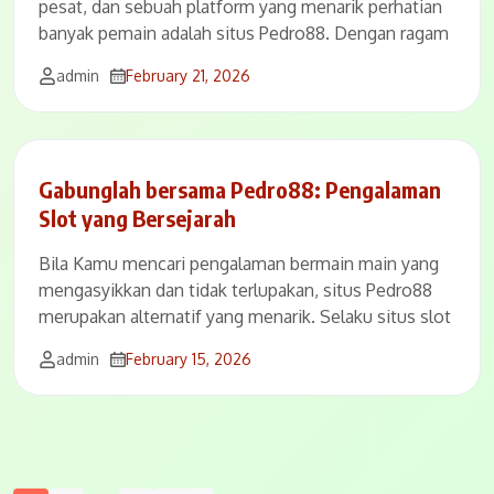
pesat, dan sebuah platform yang menarik perhatian
banyak pemain adalah situs Pedro88. Dengan ragam
admin
February 21, 2026
Gabunglah bersama Pedro88: Pengalaman
Slot yang Bersejarah
Bila Kamu mencari pengalaman bermain main yang
mengasyikkan dan tidak terlupakan, situs Pedro88
merupakan alternatif yang menarik. Selaku situs slot
admin
February 15, 2026