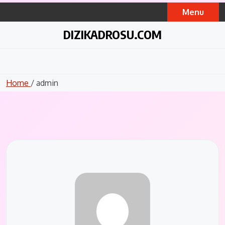
Skip
Menu
to
content
DIZIKADROSU.COM
Home
/ admin