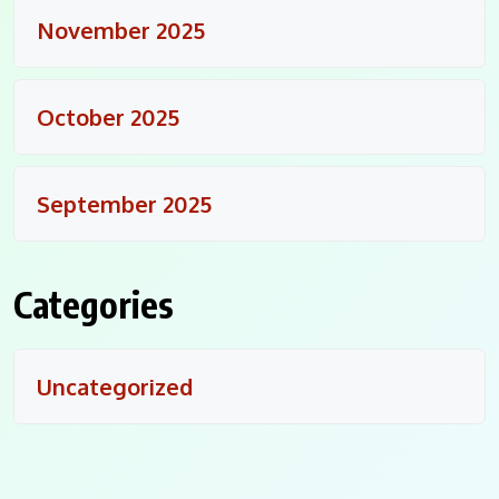
November 2025
October 2025
September 2025
Categories
Uncategorized