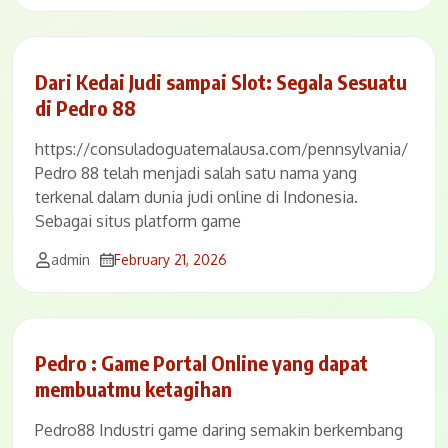
Dari Kedai Judi sampai Slot: Segala Sesuatu
di Pedro 88
https://consuladoguatemalausa.com/pennsylvania/
Pedro 88 telah menjadi salah satu nama yang
terkenal dalam dunia judi online di Indonesia.
Sebagai situs platform game
admin
February 21, 2026
Pedro : Game Portal Online yang dapat
membuatmu ketagihan
Pedro88 Industri game daring semakin berkembang