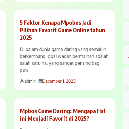
5 Faktor Kenapa Mpobos Jadi
Pilihan Favorit Game Online tahun
2025
Di dalam dunia game daring yang semakin
berkembang, opsi wadah permainan adalah
salah satu hal yang sangat penting bagi
para
admin
December 1, 2025
Mpbos Game Daring: Mengapa Hal
ini Menjadi Favorit di 2025?