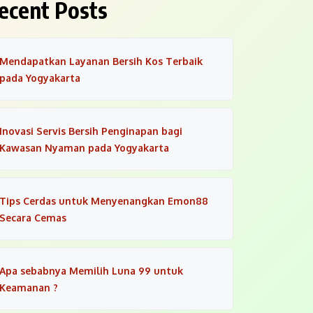
ecent Posts
Mendapatkan Layanan Bersih Kos Terbaik
pada Yogyakarta
Inovasi Servis Bersih Penginapan bagi
Kawasan Nyaman pada Yogyakarta
Tips Cerdas untuk Menyenangkan Emon88
Secara Cemas
Apa sebabnya Memilih Luna 99 untuk
Keamanan ?