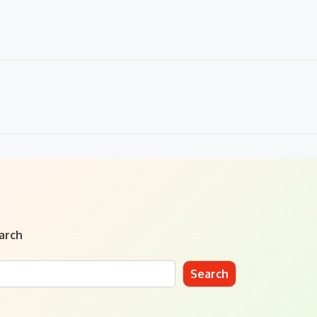
arch
Search