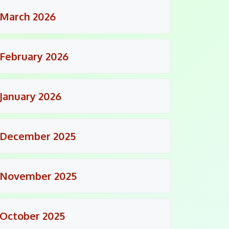
March 2026
February 2026
January 2026
December 2025
November 2025
October 2025