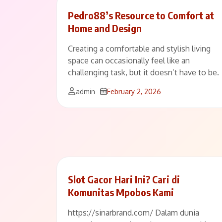
Pedro88’s Resource to Comfort at
Home and Design
Creating a comfortable and stylish living
space can occasionally feel like an
challenging task, but it doesn’t have to be.
admin
February 2, 2026
Slot Gacor Hari Ini? Cari di
Komunitas Mpobos Kami
https://sinarbrand.com/ Dalam dunia