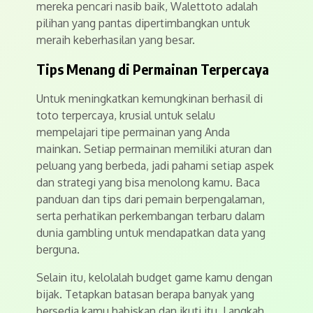
mereka pencari nasib baik, Walettoto adalah
pilihan yang pantas dipertimbangkan untuk
meraih keberhasilan yang besar.
Tips Menang di Permainan Terpercaya
Untuk meningkatkan kemungkinan berhasil di
toto terpercaya, krusial untuk selalu
mempelajari tipe permainan yang Anda
mainkan. Setiap permainan memiliki aturan dan
peluang yang berbeda, jadi pahami setiap aspek
dan strategi yang bisa menolong kamu. Baca
panduan dan tips dari pemain berpengalaman,
serta perhatikan perkembangan terbaru dalam
dunia gambling untuk mendapatkan data yang
berguna.
Selain itu, kelolalah budget game kamu dengan
bijak. Tetapkan batasan berapa banyak yang
bersedia kamu habiskan dan ikuti itu. Langkah