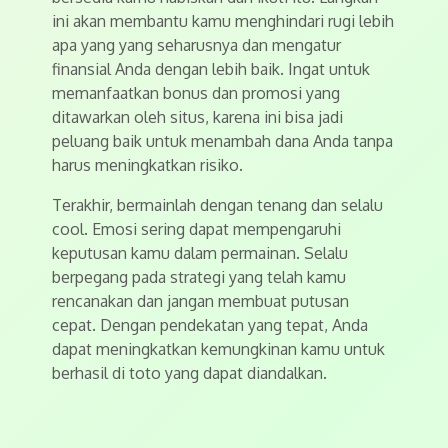
ini akan membantu kamu menghindari rugi lebih
apa yang yang seharusnya dan mengatur
finansial Anda dengan lebih baik. Ingat untuk
memanfaatkan bonus dan promosi yang
ditawarkan oleh situs, karena ini bisa jadi
peluang baik untuk menambah dana Anda tanpa
harus meningkatkan risiko.
Terakhir, bermainlah dengan tenang dan selalu
cool. Emosi sering dapat mempengaruhi
keputusan kamu dalam permainan. Selalu
berpegang pada strategi yang telah kamu
rencanakan dan jangan membuat putusan
cepat. Dengan pendekatan yang tepat, Anda
dapat meningkatkan kemungkinan kamu untuk
berhasil di toto yang dapat diandalkan.