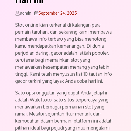
admin
September 24, 2025
Slot online kian terkenal di kalangan para
pemain taruhan, dan sekarang kami membawa
membawa info terbaru yang bisa menolong
kamu mendapatkan kemenangan. Di dunia
perjudian daring, gacor adalah istilah populer,
terutama bagi memainkan slot yang
menawarkan kesempatan menang yang lebih
tinggi. Kami telah menyusun list 10 tautan info
gacor terkini yang layak Anda coba hari ini.
Satu opsi unggulan yang dapat Anda jelajahi
adalah Walettoto, satu situs terpercaya yang
menawarkan berbagai permainan slot yang
ramai. Melalui sejumlah fitur menarik dan
kemudahan dalam bermain, platform ini adalah
pilihan ideal bagi pejudi yang mau mengalami