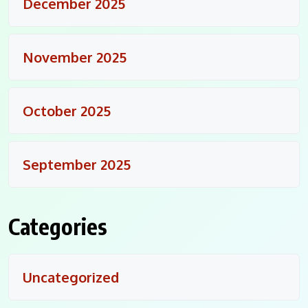
December 2025
November 2025
October 2025
September 2025
Categories
Uncategorized