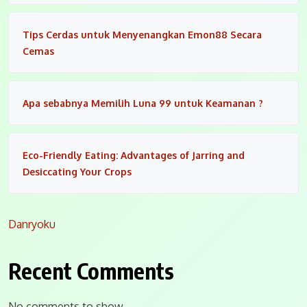
Tips Cerdas untuk Menyenangkan Emon88 Secara
Cemas
Apa sebabnya Memilih Luna 99 untuk Keamanan ?
Eco-Friendly Eating: Advantages of Jarring and
Desiccating Your Crops
Danryoku
Recent Comments
No comments to show.